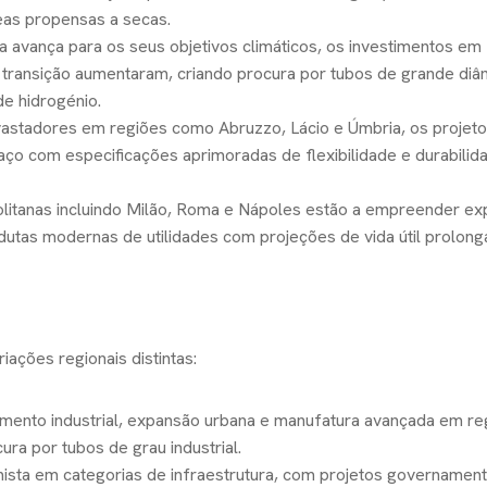
eas propensas a secas.
lia avança para os seus objetivos climáticos, os investimentos em
e transição aumentaram, criando procura por tubos de grande di
e hidrogénio.
vastadores em regiões como Abruzzo, Lácio e Úmbria, os projet
aço com especificações aprimoradas de flexibilidade e durabilid
olitanas incluindo Milão, Roma e Nápoles estão a empreender e
ndutas modernas de utilidades com projeções de vida útil prolong
iações regionais distintas:
imento industrial, expansão urbana e manufatura avançada em re
a por tubos de grau industrial.
mista em categorias de infraestrutura, com projetos governament