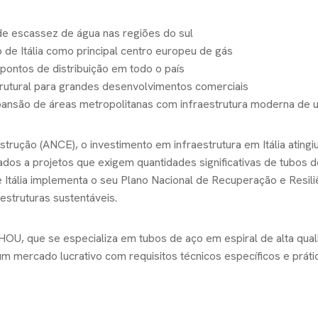
de escassez de água nas regiões do sul
o de Itália como principal centro europeu de gás
 a pontos de distribuição em todo o país
trutural para grandes desenvolvimentos comerciais
xpansão de áreas metropolitanas com infraestrutura moderna de u
rução (ANCE), o investimento em infraestrutura em Itália atingiu
s a projetos que exigem quantidades significativas de tubos d
 Itália implementa o seu Plano Nacional de Recuperação e Resili
estruturas sustentáveis.
OU, que se especializa em tubos de aço em espiral de alta qua
um mercado lucrativo com requisitos técnicos específicos e práti