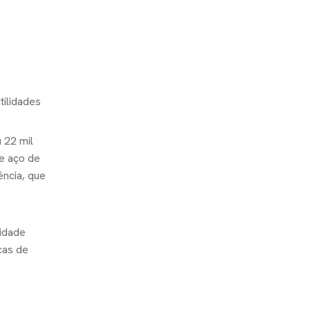
tilidades
 22 mil
e aço de
ência, que
lidade
cas de