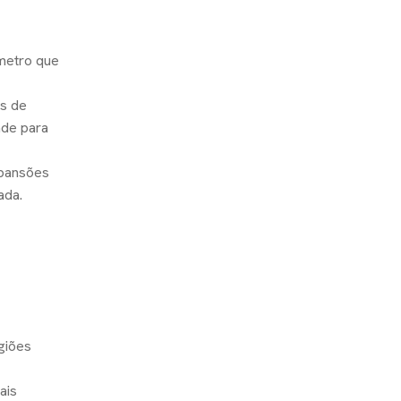
âmetro que
os de
ade para
xpansões
ada.
giões
ais