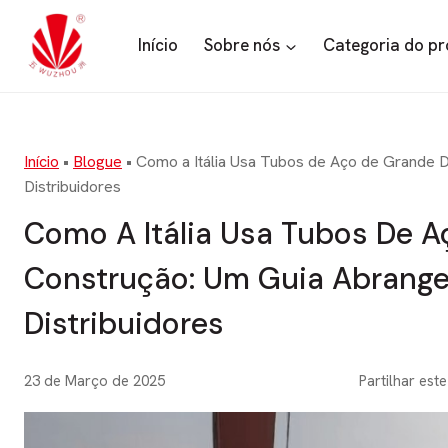
Saltar
para
Início
Sobre nós
Categoria do p
o
conteúdo
Início
•
Blogue
•
Como a Itália Usa Tubos de Aço de Grande 
Distribuidores
Como A Itália Usa Tubos De 
Construção: Um Guia Abrange
Distribuidores
23 de Março de 2025
Partilhar este