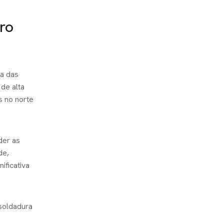
ro
ma das
de alta
s no norte
der as
de,
ificativa
soldadura