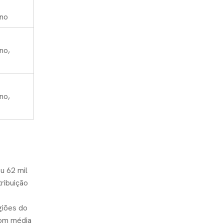
ano
no,
no,
u 62 mil
ribuição
giões do
 com média