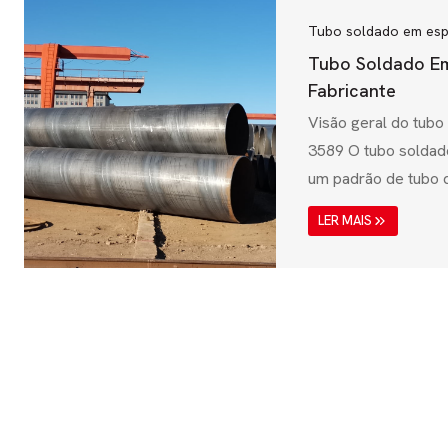
Tubo soldado em esp
Tubo Soldado Em
Fabricante
Visão geral do tubo
3589 O tubo soldad
um padrão de tubo
utilizado na Índia, 
LER MAIS
para transmissão de
industriais e aplicaç
Governada pelo Bur
(BIS), a IS 3589 ga
soldados em espira
requisitos mecânico
desempenho. Estes..