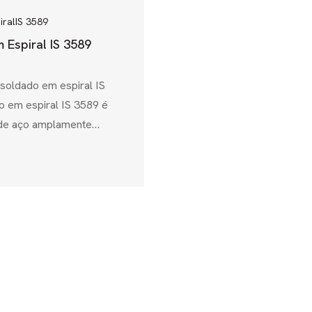
iral
IS 3589
 Espiral IS 3589
 soldado em espiral IS
o em espiral IS 3589 é
 de aço amplamente
projetado principalmente
 água, tubulações
ões estruturais.
eau of Indian Standards
rante que os tubos de aço
l cumprem rigorosos
s, químicos e de
.