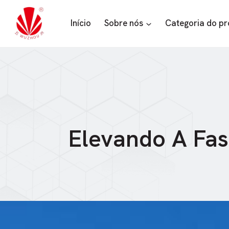
Saltar
para
Início
Sobre nós
Categoria do p
o
conteúdo
Elevando A Fas