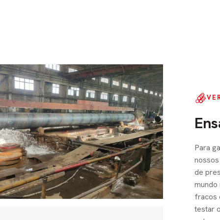
VE
Ens
Para ga
nossos 
de pres
mundo r
fracos
testar 