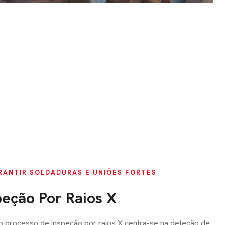
RANTIR SOLDADURAS E UNIÕES FORTES
peção Por Raios X
 processo de inspeção por raios X centra-se na deteção de