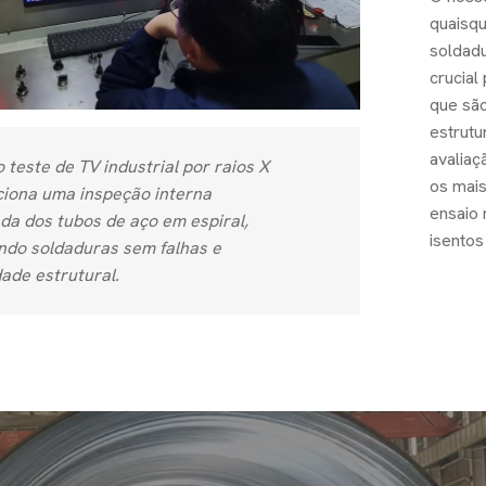
quaisqu
soldad
crucial
que são
estrutu
avaliaç
 teste de TV industrial por raios X
os mais
ciona uma inspeção interna
ensaio 
da dos tubos de aço em espiral,
isentos
ndo soldaduras sem falhas e
dade estrutural.