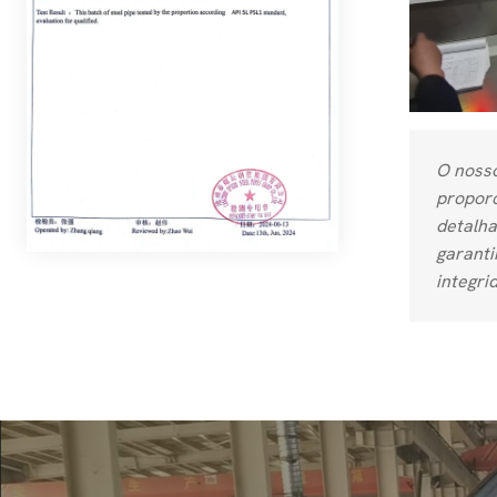
O nosso
propor
detalha
garanti
integri