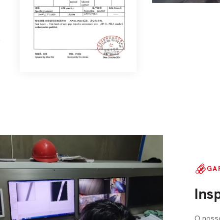
,
GA
Ins
O nosso