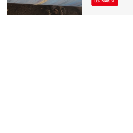
LER MAIS
a média pressão, in
água, gasodutos, pro
sistemas mecânicos.
pela American Socie
Materials (ASTM) e
sem costura e solda