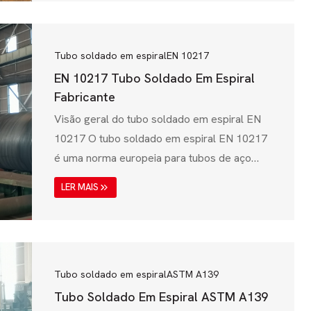
(ISO), esta especificação assegura que as
condutas de aço cumprem uma elevada
resistência mecânica, resistência à corrosão
Tubo soldado em espiral
EN 10217
e capacidades de manuseamento de
EN 10217 Tubo Soldado Em Espiral
pressão. A ISO 3183 abrange...
Fabricante
Visão geral do tubo soldado em espiral EN
10217 O tubo soldado em espiral EN 10217
é uma norma europeia para tubos de aço
soldados utilizados em aplicações de
LER MAIS
pressão, tais como caldeiras, condutas e
sistemas de transporte de fluidos industriais.
Esta norma é emitida pelo Comité Europeu
de Normalização (CEN) e aplica-se a tubos
de aço soldados para fins de pressão,
Tubo soldado em espiral
ASTM A139
assegurando...
Tubo Soldado Em Espiral ASTM A139