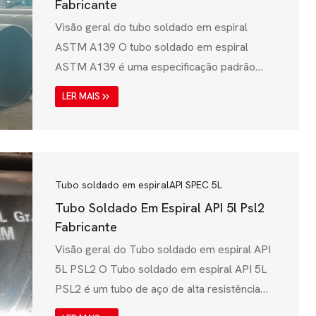
Fabricante
Visão geral do tubo soldado em espiral
ASTM A139 O tubo soldado em espiral
ASTM A139 é uma especificação padrão
para tubos de aço soldados por fusão
LER MAIS
eléctrica (EFW) concebidos para aplicações
estruturais e de baixa pressão. Estes tubos
são utilizados principalmente na transmissão
de água, sistemas de drenagem, estacas
estruturais e tubagens industriais. A norma
Tubo soldado em espiral
API SPEC 5L
ASTM A139, emitida pela American Society
Tubo Soldado Em Espiral API 5l Psl2
for Testing and...
Fabricante
Visão geral do Tubo soldado em espiral API
5L PSL2 O Tubo soldado em espiral API 5L
PSL2 é um tubo de aço de alta resistência
usado para transmissão de petróleo e gás,