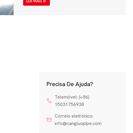
LER MAIS
tubulações de água e aplicações industriais.
É fabricado de acordo com a norma API 5L,
emitida pelo American Petroleum Institute
(API), que garante um controlo de qualidade
rigoroso, durabilidade e alto desempenho....
Precisa De Ajuda?
Telemóvel: (+86)
15031756938
Correio eletrónico:
info@cangluopipe.com