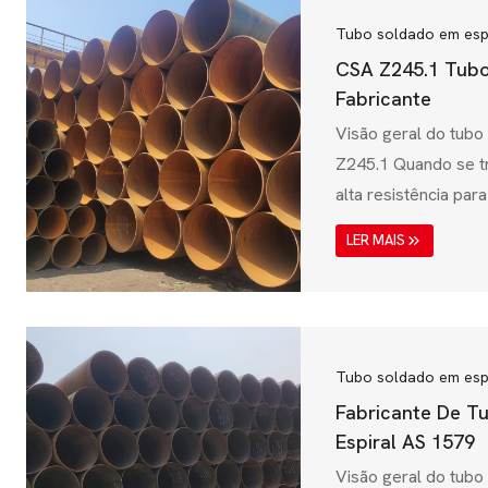
Tubo soldado em esp
CSA Z245.1 Tubo
Fabricante
Visão geral do tubo
Z245.1 Quando se t
alta resistência para
tubo soldado em es
LER MAIS
melhor escolha. Es
estabelecida pela 
Normas (CSA), gara
soldados em espira
requisitos mecânico
Tubo soldado em esp
desempenho para pe
Fabricante De T
transmissão de água 
Espiral AS 1579
Visão geral do tubo