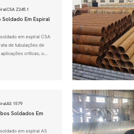
iral
CSA Z245.1
 Soldado Em Espiral
 soldado em espiral CSA
rata de tubulações de
 aplicações críticas, o
piral CSA Z245.1 é a
ta norma de tubagem,
Associação Canadiana de
nte que os tubos de aço
l cumprem os rigorosos
s, químicos e de
iral
AS 1579
tróleo e gás,
ubos Soldados Em
e...
 soldado em espiral AS