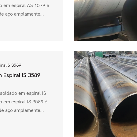
o em espiral AS 1579 é
 de aço amplamente
ia e na Nova Zelândia,
mente para transmissão
 de águas residuais e
is. Regido pelo padrão
, esta especificação
cia, resistência à
iral
IS 3589
dade, tornando-o uma
 Espiral IS 3589
 soldado em espiral IS
o em espiral IS 3589 é
 de aço amplamente
projetado principalmente
 água, tubulações
ões estruturais.