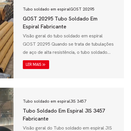
Tubo soldado em espiral
GOST 20295
GOST 20295 Tubo Soldado Em
Espiral Fabricante
Visão geral do tubo soldado em espiral
GOST 20295 Quando se trata de tubulações
de aço de alta resistência, o tubo soldado
em espiral GOST 20295 desempenha um
LER MAIS
papel vital em indústrias como petróleo e
gás, transmissão de água, construção e
desenvolvimento de infraestrutura. Esta
norma, estabelecida pelo sistema GOST
(Norma Estatal) da Rússia, garante que os
Tubo soldado em espiral
JIS 3457
tubos de aço soldados em espiral cumprem
Tubo Soldado Em Espiral JIS 3457
rigorosos requisitos mecânicos, químicos e...
Fabricante
Visão geral do Tubo soldado em espiral JIS