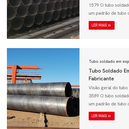
1579 O tubo soldad
um padrão de tubo
utilizado na Austrál
LER MAIS
projetado principal
de água, tratamento
aplicações industria
australiano AS 1579
garante alta resistên
Tubo soldado em esp
corrosão e durabili
Tubo Soldado Em
escolha ideal para...
Fabricante
Visão geral do tubo
3589 O tubo soldad
um padrão de tubo
utilizado na Índia, 
LER MAIS
para transmissão de
industriais e aplicaç