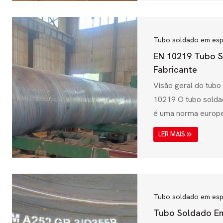
Governada pelo Bur
(BIS), a IS 3589 ga
soldados em espira
Tubo soldado em esp
requisitos mecânico
EN 10219 Tubo S
desempenho. Estes..
Fabricante
Visão geral do tubo
10219 O tubo solda
é uma norma europe
estruturais soldado
LER MAIS
amplamente utilizad
estruturas, transmi
industriais. Dirigid
Normalização (CEN)
assegura que os t
Tubo soldado em esp
elevada resistência 
Tubo Soldado E