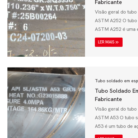
corrosão e fiabilidade
Fabricante
Visão geral do tubo
ASTM A252 O tubo 
ASTM A252 é uma e
para tubos de aço 
LER MAIS
utilizados em aplic
estacas, suportes d
de infra-estruturas.
American Society fo
(ASTM), garante qu
Tubo soldado em esp
elevados requisitos
Tubo Soldado Em
soldabilidade,...
Fabricante
Visão geral do tubo
ASTM A53 O tubo s
A53 é um tubo de 
utilizado, concebido