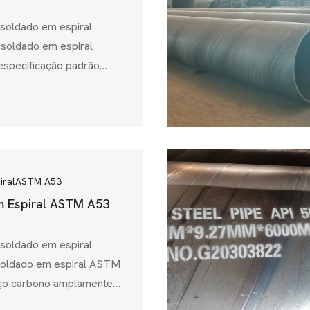
 estrutural....
 soldado em espiral
soldado em espiral
specificação padrão
soldados e sem costura
ações estruturais, como
e fundação e projectos
 Esta norma, emitida pela
r Testing and Materials
e os tubos cumprem
iral
ASTM A53
 de resistência mecânica,
 Espiral ASTM A53
 soldado em espiral
oldado em espiral ASTM
aço carbono amplamente
 para aplicações de baixa