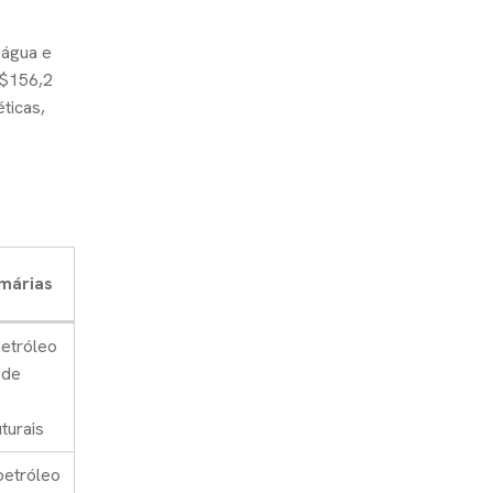
 água e
 $156,2
ticas,
márias
etróleo
 de
turais
petróleo