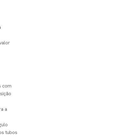
a
valor
s com
sição
ra a
gulo
os tubos