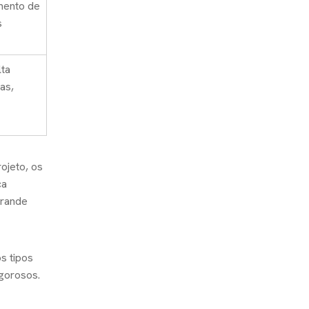
mento de
s
lta
as,
ojeto, os
ça
grande
s tipos
gorosos.