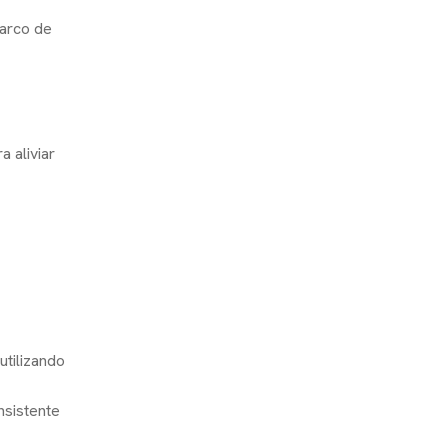
 arco de
 aliviar
tilizando
nsistente