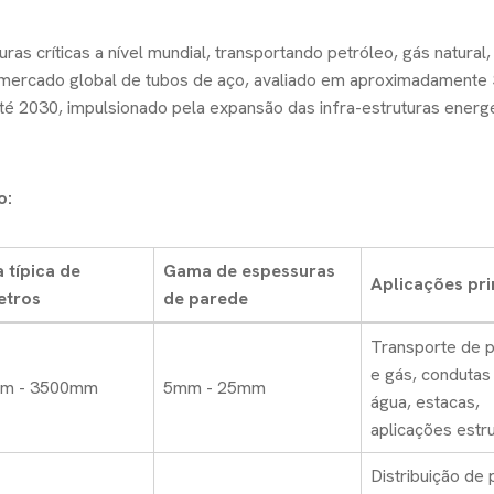
ras críticas a nível mundial, transportando petróleo, gás natural,
O mercado global de tubos de aço, avaliado em aproximadamente
 2030, impulsionado pela expansão das infra-estruturas energé
o:
 típica de
Gama de espessuras
Aplicações pri
etros
de parede
Transporte de p
e gás, condutas
m - 3500mm
5mm - 25mm
água, estacas,
aplicações estru
Distribuição de 