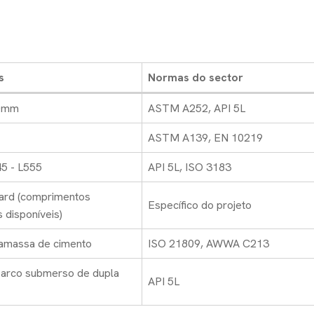
s
Normas do sector
0mm
ASTM A252, API 5L
ASTM A139, EN 10219
45 - L555
API 5L, ISO 3183
ard (comprimentos
Específico do projeto
 disponíveis)
amassa de cimento
ISO 21809, AWWA C213
 arco submerso de dupla
API 5L