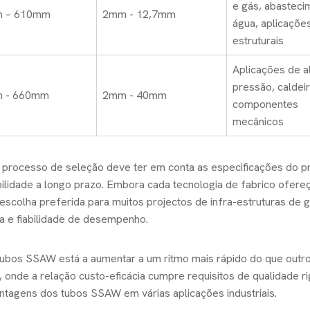
e gás, abasteci
 – 610mm
2mm - 12,7mm
água, aplicaçõe
estruturais
Aplicações de a
pressão, caldeir
 - 660mm
2mm - 40mm
componentes
mecânicos
o processo de seleção deve ter em conta as especificações do pr
bilidade a longo prazo. Embora cada tecnologia de fabrico ofere
scolha preferida para muitos projectos de infra-estruturas de 
a e fiabilidade de desempenho.
 tubos SSAW está a aumentar a um ritmo mais rápido do que outro
nde a relação custo-eficácia cumpre requisitos de qualidade ri
ntagens dos tubos SSAW em várias aplicações industriais.