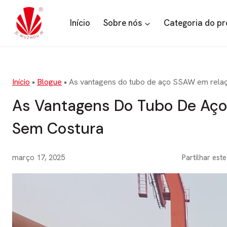
Saltar
para
Início
Sobre nós
Categoria do p
o
conteúdo
Início
•
Blogue
•
As vantagens do tubo de aço SSAW em rela
As Vantagens Do Tubo De Aç
Sem Costura
março 17, 2025
Partilhar este