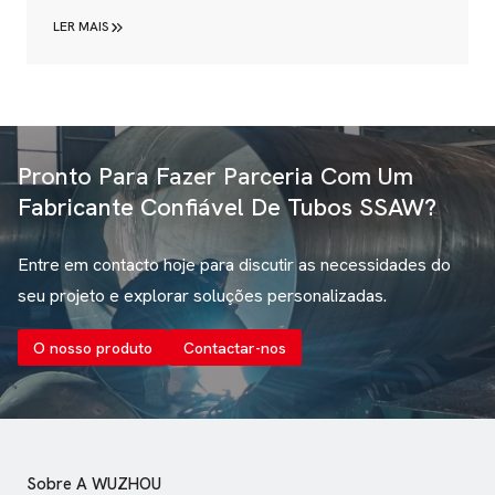
de abastecimento industrial. Com dimensões
LER MAIS
frequentemente superiores a 12 metros de
comprimento e diâmetros que variam entre 219 mm
e 3500 mm, estes componentes críticos para infra-
estruturas de petróleo, gás, água e energia...
Pronto Para Fazer Parceria Com Um
Fabricante Confiável De Tubos SSAW?
Entre em contacto hoje para discutir as necessidades do
seu projeto e explorar soluções personalizadas.
O nosso produto
Contactar-nos
Sobre A WUZHOU