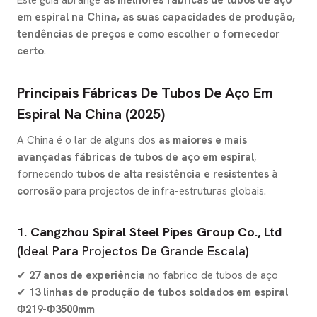
Este guia abrange
as melhores fábricas de tubos de aço
em espiral na China, as suas capacidades de produção,
tendências de preços e como escolher o fornecedor
certo
.
Principais Fábricas De Tubos De Aço Em
Espiral Na China (2025)
A China é o lar de alguns dos
as maiores e mais
avançadas fábricas de tubos de aço em espiral
,
fornecendo
tubos de alta resistência e resistentes à
corrosão
para projectos de infra-estruturas globais.
1. Cangzhou Spiral Steel Pipes Group Co., Ltd
(Ideal Para Projectos De Grande Escala)
✔
27 anos de experiência
no fabrico de tubos de aço
✔
13 linhas de produção de tubos soldados em espiral
Φ219-Φ3500mm