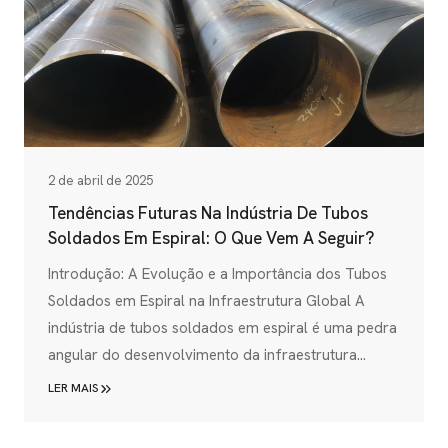
2 de abril de 2025
Tendências Futuras Na Indústria De Tubos
Soldados Em Espiral: O Que Vem A Seguir?
Introdução: A Evolução e a Importância dos Tubos
Soldados em Espiral na Infraestrutura Global A
indústria de tubos soldados em espiral é uma pedra
angular do desenvolvimento da infraestrutura
moderna, fornecendo as artérias essenciais através
LER MAIS
das quais flui a força vital das economias globais -
petróleo, gás e água. Estes componentes críticos