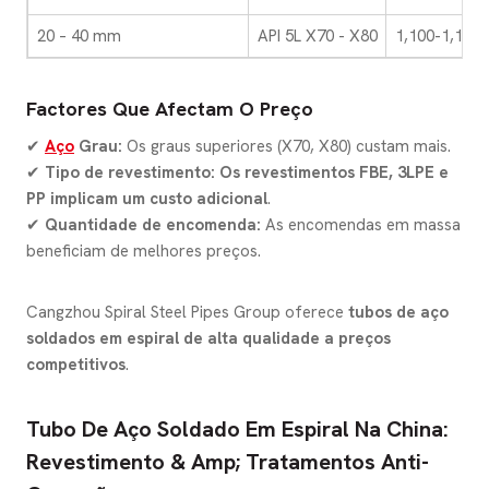
20 – 40 mm
API 5L X70 - X80
1,100-1,100 
Factores Que Afectam O Preço
✔
Aço
Grau:
Os graus superiores (X70, X80) custam mais.
✔
Tipo de revestimento:
Os revestimentos FBE, 3LPE e
PP implicam um custo adicional
.
✔
Quantidade de encomenda:
As encomendas em massa
beneficiam de melhores preços.
Cangzhou Spiral Steel Pipes Group oferece
tubos de aço
soldados em espiral de alta qualidade a preços
competitivos
.
Tubo De Aço Soldado Em Espiral Na China:
Revestimento & Amp; Tratamentos Anti-