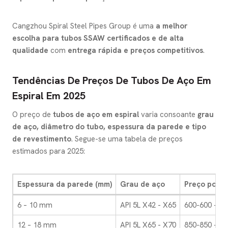
Cangzhou Spiral Steel Pipes Group é uma
a melhor
escolha para tubos SSAW certificados e de alta
qualidade
com
entrega rápida e preços competitivos
.
Tendências De Preços De Tubos De Aço Em
Espiral Em 2025
O preço de
tubos de aço em espiral
varia consoante
grau
de aço, diâmetro do tubo, espessura da parede e tipo
de revestimento
. Segue-se uma tabela de preços
estimados para 2025:
Espessura da parede (mm)
Grau de aço
Preço por t
6 – 10 mm
API 5L X42 - X65
600-600 – 6
12 – 18 mm
API 5L X65 - X70
850-850 – 85