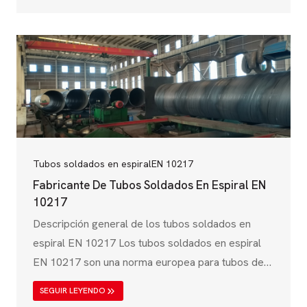
infraestructuras, conducción de agua y
aplicaciones industriales. Regida por el Comité
Europeo de Normalización (CEN), la norma EN
10219 garantiza que los tubos de acero tengan
una alta resistencia mecánica, resistencia a la
corrosión y fiabilidad estructural.....
Tubos soldados en espiral
EN 10217
Fabricante De Tubos Soldados En Espiral EN
10217
Descripción general de los tubos soldados en
espiral EN 10217 Los tubos soldados en espiral
EN 10217 son una norma europea para tubos de
acero soldados utilizados en aplicaciones a
SEGUIR LEYENDO
presión como calderas, tuberías y sistemas de