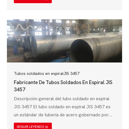
principalmente para la transmisión de agua, el
tratamiento de aguas residuales y las aplicaciones
industriales. Regido por la norma australiana AS
1579, esta especificación garantiza una alta
resistencia, resistencia a la corrosión y durabilidad,
por lo que es una opción ideal para&#8230..;
Tubos soldados en espiral
JIS 3457
Fabricante De Tubos Soldados En Espiral JIS
3457
Descripción general del tubo soldado en espiral
JIS 3457 El tubo soldado en espiral JIS 3457 es
un estándar de tubería de acero gobernado por
los Estándares Industriales Japoneses (JIS),
SEGUIR LEYENDO