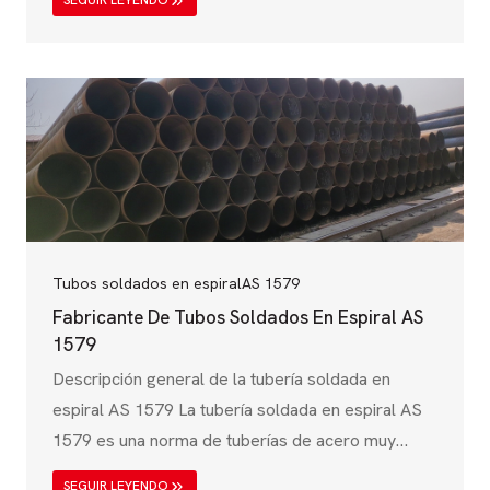
SEGUIR LEYENDO
vital en industrias como la del petróleo y el gas, la
transmisión de agua, la construcción y el
desarrollo de infraestructuras. Esta norma,
establecida por el sistema GOST (normas
estatales) de Rusia, garantiza que los tubos de
acero soldados en espiral cumplen estrictos
requisitos mecánicos, químicos y…
Tubos soldados en espiral
AS 1579
Fabricante De Tubos Soldados En Espiral AS
1579
Descripción general de la tubería soldada en
espiral AS 1579 La tubería soldada en espiral AS
1579 es una norma de tuberías de acero muy
utilizada en Australia y Nueva Zelanda, diseñada
SEGUIR LEYENDO