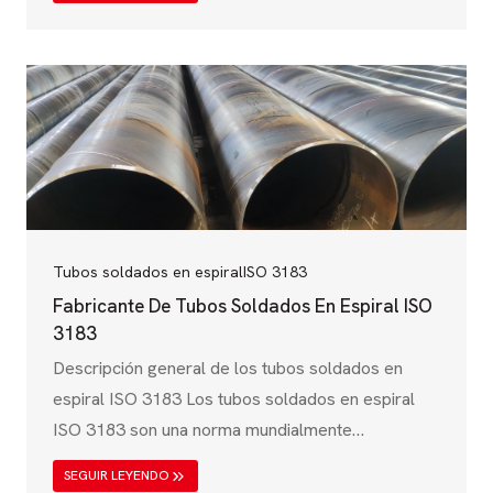
transmisión de agua, tuberías industriales y
aplicaciones estructurales. Regida por el Bureau
of Indian Standards (BIS), la norma IS 3589
garantiza que los tubos de acero soldados en
espiral cumplen estrictos requisitos mecánicos,
químicos y de rendimiento. Estos…
Tubos soldados en espiral
ISO 3183
Fabricante De Tubos Soldados En Espiral ISO
3183
Descripción general de los tubos soldados en
espiral ISO 3183 Los tubos soldados en espiral
ISO 3183 son una norma mundialmente
reconocida para los tubos de acero soldados
SEGUIR LEYENDO
utilizados en las industrias del petróleo, el gas y el