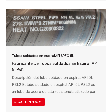
de agua, tuberías de gas, proyectos estructurales
y sistemas mecánicos. Esta norma es emitida por
la Sociedad Americana de Pruebas y Materiales
(ASTM) y cubre tanto los tubos de acero sin
soldadura como los soldados....
Tubos soldados en espiral
API SPEC 5L
Fabricante De Tubos Soldados En Espiral API
5l Psl2
Descripción del tubo soldado en espiral API 5L
PSL2 El tubo soldado en espiral API 5L PSL2 es
un tubo de acero de alta resistencia utilizado para
la transmisión de petróleo y gas, tuberías de agua
SEGUIR LEYENDO
y aplicaciones industriales. Se fabrica de acuerdo