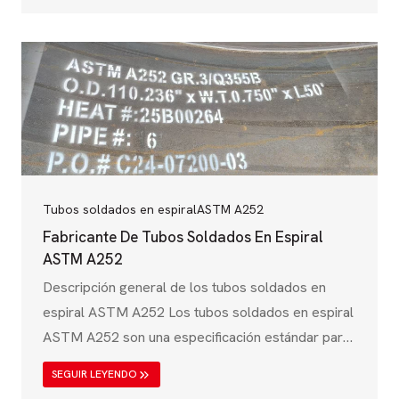
transporte de fluidos industriales. Esta norma ha
sido emitida por el Comité Europeo de
Normalización (CEN) y se aplica a los tubos de
acero soldados para fines de presión,
garantizando una alta…
Tubos soldados en espiral
ASTM A252
Fabricante De Tubos Soldados En Espiral
ASTM A252
Descripción general de los tubos soldados en
espiral ASTM A252 Los tubos soldados en espiral
ASTM A252 son una especificación estándar para
tubos de acero soldados y sin soldadura utilizados
SEGUIR LEYENDO
en aplicaciones estructurales como pilotes,