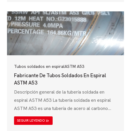
de baja presión. Estos tubos se utilizan
principalmente en la transmisión de agua, sistemas
de drenaje, pilotes estructurales y tuberías
industriales. La norma ASTM A139, publicada por
la American Society for Testing and...
Tubos soldados en espiral
ASTM A53
Fabricante De Tubos Soldados En Espiral
ASTM A53
Descripción general de la tubería soldada en
espiral ASTM A53 La tubería soldada en espiral
ASTM A53 es una tubería de acero al carbono
ampliamente utilizada diseñada para aplicaciones
SEGUIR LEYENDO
de baja a media presión, incluyendo la transmisión