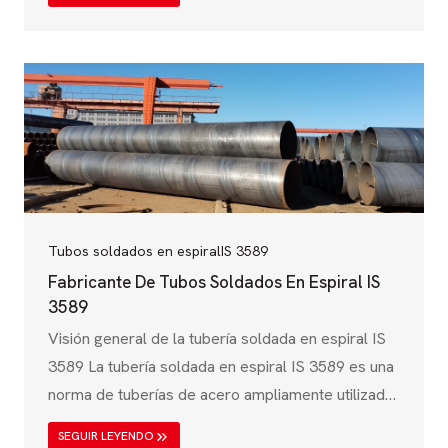
específicamente JIS G 3457, que es ampliamente
utilizado para la transmisión de agua, aplicaciones
estructurales, y tuberías industriales. Estos tubos
son conocidos por su alta resistencia, resistencia a
la corrosión, y la rentabilidad, por lo que son
ideales para…
Tubos soldados en espiral
IS 3589
Fabricante De Tubos Soldados En Espiral IS
3589
Visión general de la tubería soldada en espiral IS
3589 La tubería soldada en espiral IS 3589 es una
norma de tuberías de acero ampliamente utilizada
en la India, diseñada principalmente para la
SEGUIR LEYENDO