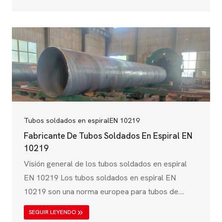
petróleo. Regida por la Organización Internacional
de Normalización (ISO), esta especificación
garantiza que las tuberías de acero cumplan con
una alta resistencia mecánica, resistencia a la
corrosión y capacidad de manejo de la presión.
ISO 3183 cubre…
Tubos soldados en espiral
EN 10219
Fabricante De Tubos Soldados En Espiral EN
10219
Visión general de los tubos soldados en espiral
EN 10219 Los tubos soldados en espiral EN
10219 son una norma europea para tubos de
acero estructural soldados y conformados en frío,
SEGUIR LEYENDO
ampliamente utilizados en la construcción,