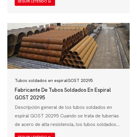
SEGUIR LEYENDO
mejor opción. Esta norma de tuberías, establecida
por la Asociación Canadiense de Normalización
(CSA), garantiza que las tuberías de acero
soldadas en espiral cumplen estrictos requisitos
mecánicos, químicos y de rendimiento para el
transporte de petróleo, gas, agua y…
Tubos soldados en espiral
GOST 20295
Fabricante De Tubos Soldados En Espiral
GOST 20295
Descripción general de los tubos soldados en
espiral GOST 20295 Cuando se trata de tuberías
de acero de alta resistencia, los tubos soldados
en espiral GOST 20295 desempeñan un papel