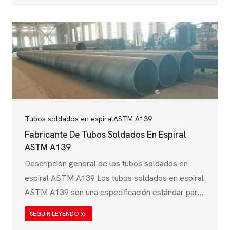
soportes de cimentación y proyectos de
infraestructuras. Esta norma, emitida por la
Sociedad Americana de Pruebas y Materiales
(ASTM), garantiza que los tubos cumplan con una
alta resistencia mecánica, soldabilidad,...
Tubos soldados en espiral
ASTM A139
Fabricante De Tubos Soldados En Espiral
ASTM A139
Descripción general de los tubos soldados en
espiral ASTM A139 Los tubos soldados en espiral
ASTM A139 son una especificación estándar para
tubos de acero soldados por fusión eléctrica
SEGUIR LEYENDO
(EFW) diseñados para aplicaciones estructurales y