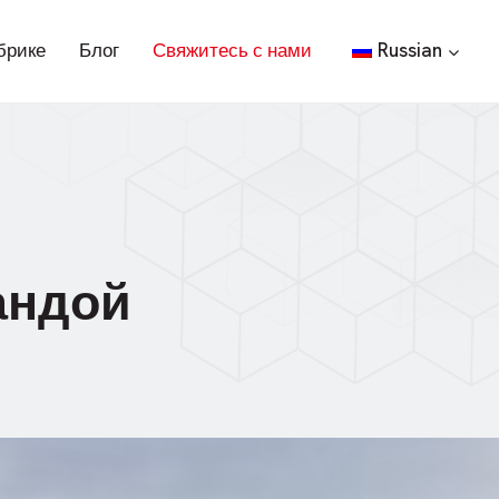
брике
Блог
Свяжитесь с нами
Russian
андой