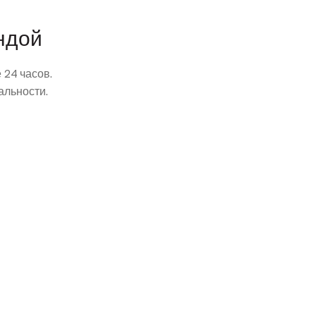
ндой
24 часов.
альности.