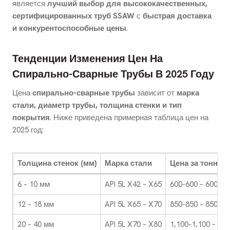
является
лучший выбор для высококачественных,
сертифицированных труб SSAW
с
быстрая доставка
и конкурентоспособные цены
.
Тенденции Изменения Цен На
Спирально-Сварные Трубы В 2025 Году
Цена
спирально-сварные трубы
зависит от
марка
стали, диаметр трубы, толщина стенки и тип
покрытия
. Ниже приведена примерная таблица цен на
2025 год:
Толщина стенок (мм)
Марка стали
Цена за тонну (
6 – 10 мм
API 5L X42 – X65
600-600 – 600-90
12 – 18 мм
API 5L X65 – X70
850-850 – 850-1,
20 – 40 мм
API 5L X70 – X80
1,100-1,100 – 1,1