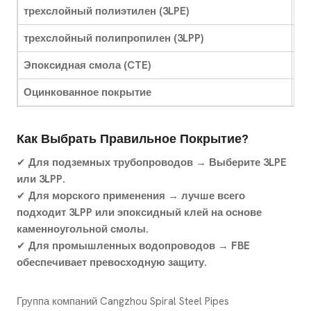
трехслойный полиэтилен (3LPE)
По
трехслойный полипропилен (3LPP)
Мо
Эпоксидная смола (CTE)
За
Оцинкованное покрытие
Ко
Как Выбрать Правильное Покрытие?
✔
Для подземных трубопроводов → Выберите 3LPE
или 3LPP.
✔
Для морского применения → лучше всего
подходит 3LPP или эпоксидный клей на основе
каменноугольной смолы.
✔
Для промышленных водопроводов → FBE
обеспечивает превосходную защиту.
Группа компаний Cangzhou Spiral Steel Pipes