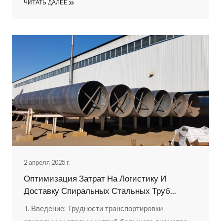
ЧИТАТЬ ДАЛЕЕ
артерии, по которым течет жизненная сила
мировой экономики - нефть, газ и вода. С момента
своего появления эти важнейшие компоненты
претерпели значительную эволюцию,
превратившись из примитивных трубопроводов в
сложные...
2 апреля 2025 г.
Оптимизация Затрат На Логистику И
Доставку Спиральных Стальных Труб
Большого Диаметра: Полное Руководство
1. Введение: Трудности транспортировки