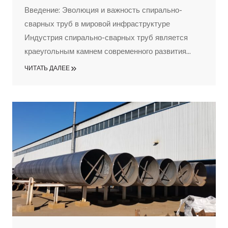
Введение: Эволюция и важность спирально-
сварных труб в мировой инфраструктуре
Индустрия спирально-сварных труб является
краеугольным камнем современного развития
инфраструктуры, обеспечивая важнейшие
ЧИТАТЬ ДАЛЕЕ
артерии, по которым течет жизненная сила
мировой экономики - нефть, газ и вода. С момента
своего появления эти важнейшие компоненты
претерпели значительную эволюцию,
превратившись из примитивных трубопроводов в
сложные...