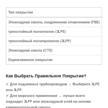
Тип покрытия
Лу
Эпоксидная смола, соединенная плавлением (FBE)
Во
трехслойный полиэтилен (3LPE)
По
трехслойный полипропилен (3LPP)
Мо
Эпоксидная смола (CTE)
За
Оцинкованное покрытие
Ко
Как Выбрать Правильное Покрытие?
✔
Для подземных трубопроводов → Выберите 3LPE
или 3LPP.
✔
Для морского применения → лучше всего
подходит 3LPP или эпоксидный клей на основе
каменноугольной смолы.