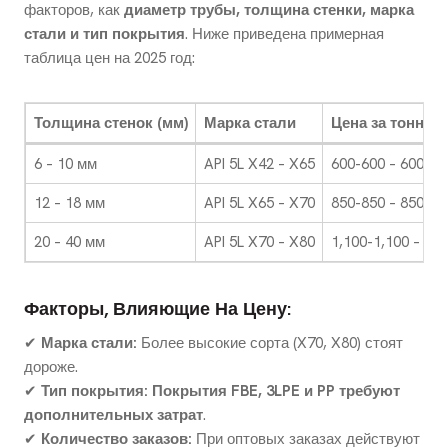
факторов, как
диаметр трубы, толщина стенки, марка
стали и тип покрытия
. Ниже приведена примерная
таблица цен на 2025 год:
Толщина стенок (мм)
Марка стали
Цена за тонну (
6 – 10 мм
API 5L X42 – X65
600-600 – 600-90
12 – 18 мм
API 5L X65 – X70
850-850 – 850-1,
20 – 40 мм
API 5L X70 – X80
1,100-1,100 – 1,1
Факторы, Влияющие На Цену:
✔
Марка стали:
Более высокие сорта (X70, X80) стоят
дороже.
✔
Тип покрытия:
Покрытия FBE, 3LPE и PP требуют
дополнительных затрат
.
✔
Количество заказов:
При оптовых заказах действуют