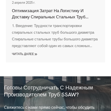
2 апреля 2025 г.
Оптимизация Затрат На Логистику И
Доставку Спиральных Стальных Труб
Большого Диаметра: Полное Руководство
1. Введение: Трудности транспортировки
спиральных стальных труб большого диаметра
Спиральные стальные трубы большого диаметра
представляют собой один из самых сложных
продуктов для транспортировки в промышленной
ЧИТАТЬ ДАЛЕЕ
цепочке поставок. Имея размеры, часто
превышающие 12 метров в длину, и диаметр от
219 мм до 3500 мм, эти критически важные
компоненты для нефтяной, газовой,
водопроводной и энергетической
Готовы Сотрудничать С Надежным
инфраструктуры...
Производителем Труб SSAW?
Свяжитесь с нами прямо сейчас, чтобы обсудить