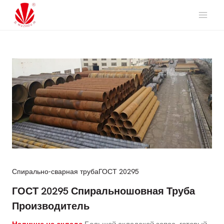
Перейти
к
содержимому
Спирально-сварная труба
ГОСТ 20295
ГОСТ 20295 Спиральношовная Труба
Производитель