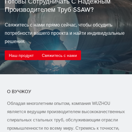
Готовы Сотрудничать С Надежным
спирально-сварные стальные трубы
Производителем Труб SSAW?
отвечают строгим механическим,
химическим и эксплуатационным
Свяжитесь с нами прямо сейчас, чтобы обсудить
требованиям. Это…
потребности вашего проекта и найти индивидуальные
решения.
Наш продукт
Свяжитесь с нами
О ВУЧЖОУ
Обладая многолетним опытом, компания WUZHOU
является ведущим производителем высококачественных
спиральных стальных труб, обслуживающим отрасли
промышленности по всему миру. Стремясь к точности,