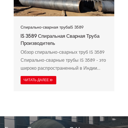
прочностью, коррозионной стойкостью и
экономичностью, что делает их
идеальными для…
Спирально-сварная труба
IS 3589
IS 3589 Спиральная Сварная Труба
Производитель
Обзор спирально-сварных труб IS 3589
Спирально-сварные трубы IS 3589 - это
широко распространенный в Индии
стандарт стальных труб,
ЧИТАТЬ ДАЛЕЕ
предназначенных в основном для
передачи воды, промышленных
трубопроводов и конструкционных
применений. Стандарт IS 3589,
разработанный Бюро индийских
стандартов (BIS), гарантирует, что