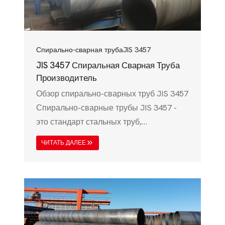
прочность, коррозионную стойкость и
долговечность, что делает ее
идеальным выбором для…
Спирально-сварная труба
JIS 3457
JIS 3457 Спиральная Сварная Труба
Производитель
Обзор спирально-сварных труб JIS 3457
Спирально-сварные трубы JIS 3457 -
это стандарт стальных труб,
регулируемый японскими
ЧИТАТЬ ДАЛЕЕ
промышленными стандартами (JIS), в
частности JIS G 3457, который широко
используется для передачи воды,
структурных приложений и
промышленных трубопроводов. Эти
трубы известны своей высокой