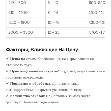
219 – 600
6 – 10
850-850 – 
610 – 1200
8 – 14
1,150-1,150 –
1220 – 1800
10 – 16
1,350-1,350 
2000 – 3500
12 – 25
1,700-1,700
Факторы, Влияющие На Цену:
✔
Цены на сталь:
Колебания цен на сырье влияют на
стоимость труб.
✔
Производственные затраты:
Трудовые, энергетические и
транспортные расходы.
✔
Покрытия и обработка:
Дополнительные
антикоррозийные покрытия увеличивают цену.
✔
Количество заказов:
При оптовых заказах часто
действуют более выгодные цены.