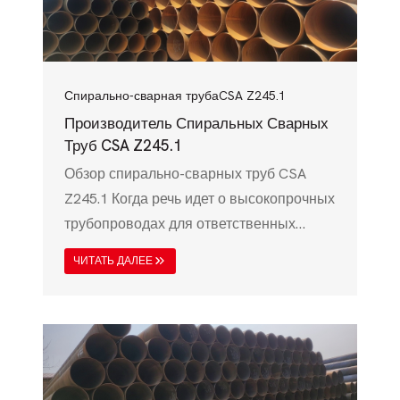
Спирально-сварная труба
CSA Z245.1
Производитель Спиральных Сварных
Труб CSA Z245.1
Обзор спирально-сварных труб CSA
Z245.1 Когда речь идет о высокопрочных
трубопроводах для ответственных
применений, спирально-сварные трубы
ЧИТАТЬ ДАЛЕЕ
CSA Z245.1 являются лучшим выбором.
Этот стандарт на трубы, разработанный
Канадской ассоциацией стандартов
(CSA), гарантирует, что спирально-
сварные стальные трубы отвечают
строгим механическим, химическим и