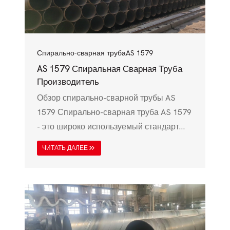
эксплуатационным требованиям для
нефте- и газопроводов, водопроводов
и…
Спирально-сварная труба
AS 1579
AS 1579 Спиральная Сварная Труба
Производитель
Обзор спирально-сварной трубы AS
1579 Спирально-сварная труба AS 1579
- это широко используемый стандарт
стальных труб в Австралии и Новой
ЧИТАТЬ ДАЛЕЕ
Зеландии, предназначенный в
основном для передачи воды, очистки
сточных вод и промышленного
применения. В соответствии с
австралийским стандартом AS 1579, эта
спецификация обеспечивает высокую