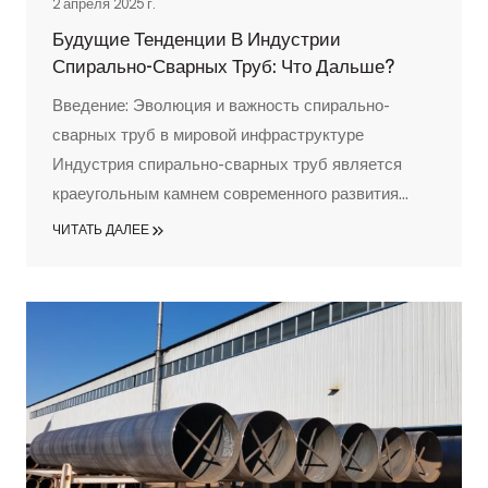
2 апреля 2025 г.
Будущие Тенденции В Индустрии
Спирально-Сварных Труб: Что Дальше?
Введение: Эволюция и важность спирально-
сварных труб в мировой инфраструктуре
Индустрия спирально-сварных труб является
краеугольным камнем современного развития
инфраструктуры, обеспечивая важнейшие
ЧИТАТЬ ДАЛЕЕ
артерии, по которым течет жизненная сила
мировой экономики - нефть, газ и вода. С момента
своего появления эти важнейшие компоненты
претерпели значительную эволюцию,
превратившись из примитивных трубопроводов в
сложные...