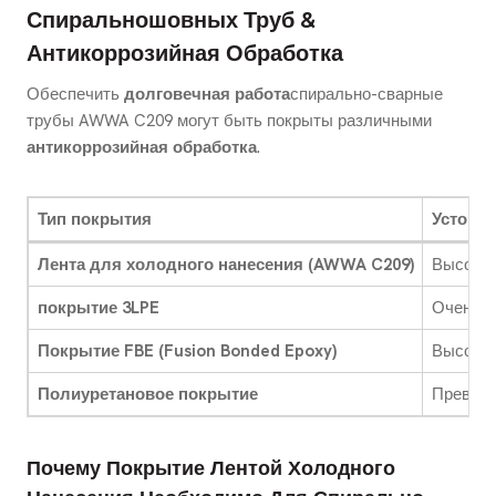
Спиральношовных Труб &
Антикоррозийная Обработка
Обеспечить
долговечная работа
спирально-сварные
трубы AWWA C209 могут быть покрыты различными
антикоррозийная обработка
.
Тип покрытия
Устойчи
Лента для холодного нанесения (AWWA C209)
Высоки
покрытие 3LPE
Очень в
Покрытие FBE (Fusion Bonded Epoxy)
Высоки
Полиуретановое покрытие
Превос
Почему Покрытие Лентой Холодного