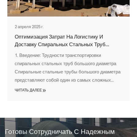
2 апреля 2025 г.
Оптимизация Затрат На Логистику И
Доставку Спиральных Стальных Труб
Большого Диаметра: Полное Руководство
1. Введение: Трудности транспортировки
спиральных стальных труб большого диаметра
Спиральные стальные трубы большого диаметра
представляют собой один из самых сложных
продуктов для транспортировки в промышленной
ЧИТАТЬ ДАЛЕЕ
цепочке поставок. Имея размеры, часто
превышающие 12 метров в длину, и диаметр от
219 мм до 3500 мм, эти критически важные
компоненты для нефтяной, газовой,
водопроводной и энергетической
Готовы Сотрудничать С Надежным