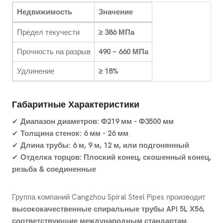
Недвижимость
Значение
Предел текучести
≥ 386 МПа
Прочность на разрыв
490 – 660 МПа
Удлинение
≥ 18%
Габаритные Характеристики
✔
Диапазон диаметров:
Φ219 мм - Φ3500 мм
✔
Толщина стенок:
6 мм - 26 мм
✔
Длина трубы:
6 м, 9 м, 12 м, или подгонянный
✔
Отделка торцов:
Плоский конец, скошенный конец,
резьба & соединенные
Группа компаний Cangzhou Spiral Steel Pipes производит
высококачественные спиральные трубы API 5L X56,
соответствующие международным стандартам
.