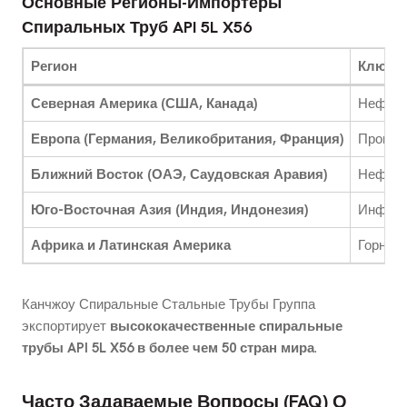
Основные Регионы-Импортеры
Спиральных Труб API 5L X56
Регион
Ключе
Северная Америка (США, Канада)
Нефть и
Европа (Германия, Великобритания, Франция)
Промыш
Ближний Восток (ОАЭ, Саудовская Аравия)
Нефтеп
Юго-Восточная Азия (Индия, Индонезия)
Инфрас
Африка и Латинская Америка
Горнод
Канчжоу Спиральные Стальные Трубы Группа
экспортирует
высококачественные спиральные
трубы API 5L X56 в более чем 50 стран мира
.
Часто Задаваемые Вопросы (FAQ) О