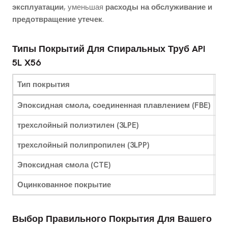
эксплуатации
, уменьшая
расходы на обслуживание и
предотвращение утечек
.
Типы Покрытий Для Спиральных Труб API
5L X56
Тип покрытия
Лу
Эпоксидная смола, соединенная плавлением (FBE)
Не
трехслойный полиэтилен (3LPE)
По
трехслойный полипропилен (3LPP)
Мо
Эпоксидная смола (CTE)
Мо
Оцинкованное покрытие
Ст
Выбор Правильного Покрытия Для Вашего