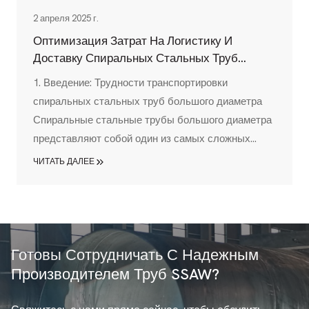
2 апреля 2025 г.
Оптимизация Затрат На Логистику И
Доставку Спиральных Стальных Труб
Большого Диаметра: Полное Руководство
1. Введение: Трудности транспортировки
спиральных стальных труб большого диаметра
Спиральные стальные трубы большого диаметра
представляют собой один из самых сложных
продуктов для транспортировки в промышленной
ЧИТАТЬ ДАЛЕЕ
цепочке поставок. Имея размеры, часто
превышающие 12 метров в длину, и диаметр от
219 мм до 3500 мм, эти критически важные
компоненты для нефтяной, газовой,
водопроводной и энергетической
Готовы Сотрудничать С Надежным
инфраструктуры...
Производителем Труб SSAW?