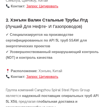
Синьхуа, Цанчжоу, Китай
Контакт:
Запрос Цитировать
2. Хэнъян Валин Стальные Трубы Лтд
(Лучший Для Нефте- И Газопроводов)
✔
Специализируется на производстве
сертифицированных по API 5L труб SSAW для
энергетических проектов
✔
Усовершенствованный неразрушающий контроль
(NDT) и контроль качества
Расположение:
Хэнъян, Китай
Контакт:
Запрос Цитировать
Группа компаний Cangzhou Spiral Steel Pipes Group
является
надежный поставщик спиральных труб API
5L X56
, предлагая
глобальная доставка и