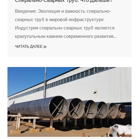
Спирально-Сварных Труб: Что Дальше?
Введение: Эволюция и важность спирально-
сварных труб в мировой инфраструктуре
Индустрия спирально-сварных труб является
краеугольным камнем современного развития
инфраструктуры, обеспечивая важнейшие
ЧИТАТЬ ДАЛЕЕ
артерии, по которым течет жизненная сила
мировой экономики - нефть, газ и вода. С момента
своего появления эти важнейшие компоненты
претерпели значительную эволюцию,
превратившись из примитивных трубопроводов в
сложные...