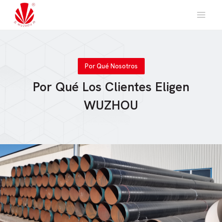
Saltar
al
contenido
Por Qué Nosotros
Por Qué Los Clientes Eligen
WUZHOU