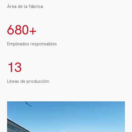
0
Área de la fábrica
0
0
6
680+
㎡
8
0
+
Empleados responsables
1
13
3
Líneas de producción