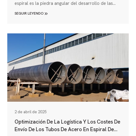
espiral es la piedra angular del desarrollo de las
infraestructuras modernas, ya que proporciona las
SEGUIR LEYENDO
arterias esenciales por las que fluye la sangre vital
de las economías mundiales: el petróleo, el gas y el
agua. Estos componentes críticos han
experimentado una notable evolución desde sus
inicios, transformándose de conductos
rudimentarios a sofisticados...
2 de abril de 2025
Optimización De La Logística Y Los Costes De
Envío De Los Tubos De Acero En Espiral De