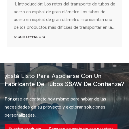
Gran Diámetro: Guía Completa
1. Introducción: Los retos del transporte de tubos de
acero en espiral de gran diámetro Los tubos de
acero en espiral de gran diámetro representan uno
de los productos más difíciles de transportar en la
cadena de suministro industrial. Con dimensiones
SEGUIR LEYENDO
que a menudo superan los 12 metros de longitud y
diámetros que oscilan entre 219 mm y 3500 mm,
estos componentes críticos para las
infraestructuras de petróleo, gas, agua y energía...
¿Está Listo Para Asociarse Con Un
Fabricante De Tubos SSAW De Confianza?
Póngase en contacto hoy mismo para hablar de las
necesidades de su proyecto y explorar soluciones
personalizadas.
Nuestro producto
Póngase en contacto con nosotros