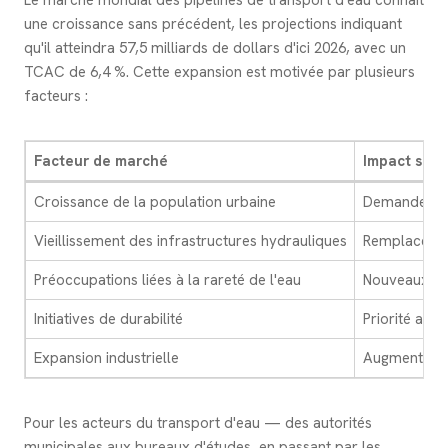
Le marché mondial des pipelines de transport d'eau connaît
une croissance sans précédent, les projections indiquant
qu'il atteindra 57,5 milliards de dollars d'ici 2026, avec un
TCAC de 6,4 %. Cette expansion est motivée par plusieurs
facteurs :
Facteur de marché
Impact sur
Croissance de la population urbaine
Demande croi
Vieillissement des infrastructures hydrauliques
Remplacemen
Préoccupations liées à la rareté de l'eau
Nouveaux pro
Initiatives de durabilité
Priorité acc
Expansion industrielle
Augmentation
Pour les acteurs du transport d'eau — des autorités
municipales aux bureaux d'études, en passant par les