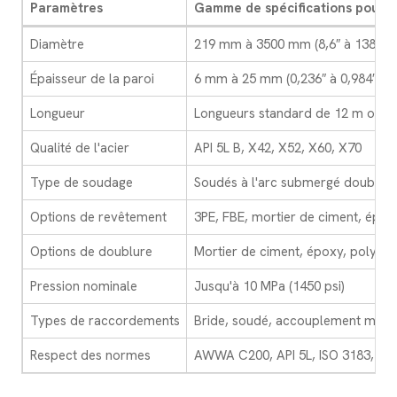
Paramètres
Gamme de spécifications pour le
Diamètre
219 mm à 3500 mm (8,6″ à 138″)
Épaisseur de la paroi
6 mm à 25 mm (0,236″ à 0,984″)
Longueur
Longueurs standard de 12 m ou s
Qualité de l'acier
API 5L B, X42, X52, X60, X70
Type de soudage
Soudés à l'arc submergé double f
Options de revêtement
3PE, FBE, mortier de ciment, épox
Options de doublure
Mortier de ciment, époxy, polyur
Pression nominale
Jusqu'à 10 MPa (1450 psi)
Types de raccordements
Bride, soudé, accouplement méca
Respect des normes
AWWA C200, API 5L, ISO 3183, GB