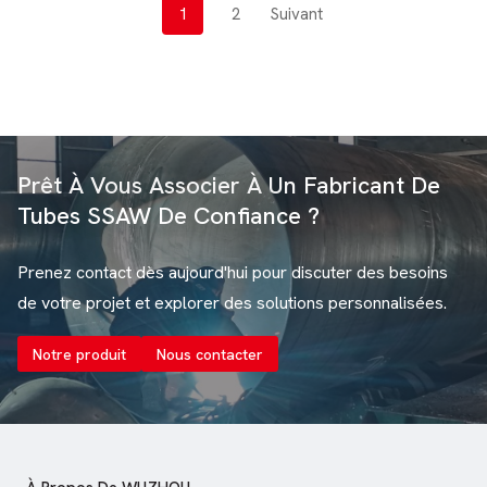
N
1
2
Suivant
piliers structurels et les tuyauteries industrielles.
A
La norme ASTM A139, publiée par l'American
V
Society for Testing and...
I
G
A
Prêt À Vous Associer À Un Fabricant De
T
Tubes SSAW De Confiance ?
I
O
Prenez contact dès aujourd'hui pour discuter des besoins
N
de votre projet et explorer des solutions personnalisées.
D
Notre produit
Nous contacter
E
S
A
R