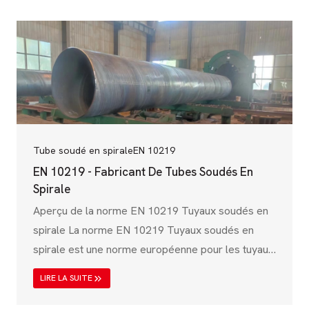
internationale de normalisation (ISO), cette
spécification garantit que les pipelines en acier
présentent une résistance mécanique, une
résistance à la corrosion et une capacité à
supporter la pression élevées. L'ISO 3183
couvre&#8230 ;
Tube soudé en spirale
EN 10219
EN 10219 - Fabricant De Tubes Soudés En
Spirale
Aperçu de la norme EN 10219 Tuyaux soudés en
spirale La norme EN 10219 Tuyaux soudés en
spirale est une norme européenne pour les tuyaux
en acier de construction soudés et formés à froid,
LIRE LA SUITE
largement utilisés dans la construction, les
infrastructures, le transport de l'eau et les