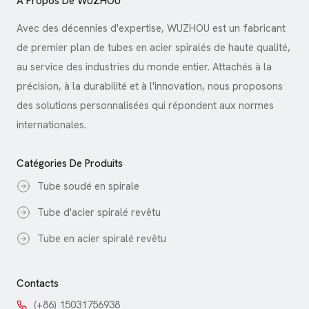
À Propos De WUZHOU
T
I
Avec des décennies d'expertise, WUZHOU est un fabricant
C
de premier plan de tubes en acier spiralés de haute qualité,
au service des industries du monde entier. Attachés à la
L
précision, à la durabilité et à l'innovation, nous proposons
E
des solutions personnalisées qui répondent aux normes
S
internationales.
Catégories De Produits
Tube soudé en spirale
Tube d'acier spiralé revêtu
Tube en acier spiralé revêtu
Contacts
(+86) 15031756938