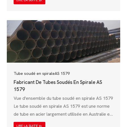
LIRE LA SUITE
que le pétrole et le gaz, le transport de l'eau, la
construction et le développement
d'infrastructures. Cette norme, établie par le
système russe GOST (State Standard), garantit
que les tubes d'acier soudés en spirale répondent
à des normes strictes en matière de mécanique,
de chimie et d'environnement ;
Tube soudé en spirale
AS 1579
Fabricant De Tubes Soudés En Spirale AS
1579
Vue d'ensemble du tube soudé en spirale AS 1579
Le tube soudé en spirale AS 1579 est une norme
de tube en acier largement utilisée en Australie et
en Nouvelle-Zélande, principalement conçue pour
LIRE LA SUITE