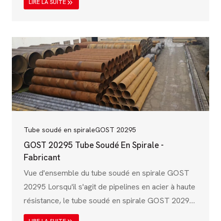
LIRE LA SUITE
norme, établie par l'Association canadienne de
normalisation (CSA), garantit que les tuyaux en
acier soudés en spirale répondent à des
exigences strictes en matière de mécanique, de
chimie et de performance pour le pétrole et le
gaz, le transport de l'eau et la construction de
routes ;
Tube soudé en spirale
GOST 20295
GOST 20295 Tube Soudé En Spirale -
Fabricant
Vue d'ensemble du tube soudé en spirale GOST
20295 Lorsqu'il s'agit de pipelines en acier à haute
résistance, le tube soudé en spirale GOST 20295
joue un rôle essentiel dans les industries telles