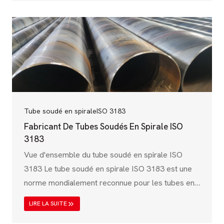
par le Bureau of Indian Standards (BIS), la norme
IS 3589 garantit que les tuyaux en acier soudés en
spirale répondent à des exigences strictes en
matière de mécanique, de chimie et de
performance. Ceux-ci&#8230 ;
Tube soudé en spirale
ISO 3183
Fabricant De Tubes Soudés En Spirale ISO
3183
Vue d'ensemble du tube soudé en spirale ISO
3183 Le tube soudé en spirale ISO 3183 est une
norme mondialement reconnue pour les tubes en
acier soudés utilisés dans les industries
LIRE LA SUITE
pétrolières et gazières. Régie par l'Organisation