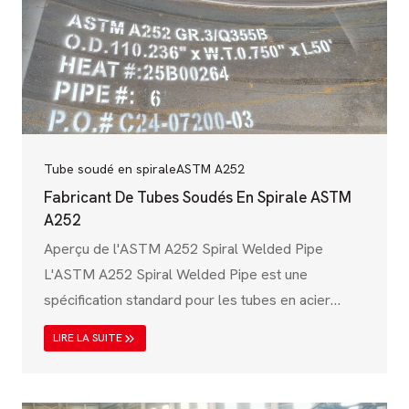
normalisation (CEN) et s'applique aux tubes en
acier soudés destinés à des applications sous
pression, garantissant un niveau de pression
élevé&#8230 ;
Tube soudé en spirale
ASTM A252
Fabricant De Tubes Soudés En Spirale ASTM
A252
Aperçu de l'ASTM A252 Spiral Welded Pipe
L'ASTM A252 Spiral Welded Pipe est une
spécification standard pour les tubes en acier
soudés et sans soudure utilisés dans des
LIRE LA SUITE
applications structurelles telles que les pieux, les
supports de fondation et les projets
d'infrastructure. Cette norme, publiée par