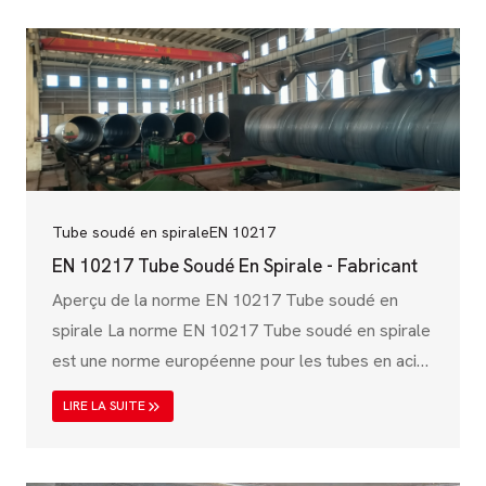
applications industrielles. Régie par le Comité
européen de normalisation (CEN), la norme EN
10219 garantit que les tubes en acier présentent
une résistance mécanique, une résistance à la
corrosion et une fiabilité structurelle élevées. ....
Tube soudé en spirale
EN 10217
EN 10217 Tube Soudé En Spirale - Fabricant
Aperçu de la norme EN 10217 Tube soudé en
spirale La norme EN 10217 Tube soudé en spirale
est une norme européenne pour les tubes en acier
soudés utilisés dans les applications sous pression
LIRE LA SUITE
telles que les chaudières, les pipelines et les
systèmes de transport de fluides industriels. Cette
norme est publiée par le Comité européen de