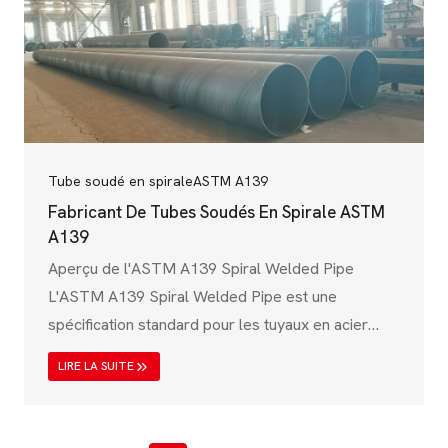
l'American Society for Testing and Materials
(ASTM), garantit que les tuyaux présentent une
résistance mécanique élevée,...
Tube soudé en spirale
ASTM A139
Fabricant De Tubes Soudés En Spirale ASTM
A139
Aperçu de l'ASTM A139 Spiral Welded Pipe
L'ASTM A139 Spiral Welded Pipe est une
spécification standard pour les tuyaux en acier
soudés par fusion électrique (EFW) conçus pour
LIRE LA SUITE
les applications à basse pression et structurelles.
Ces tuyaux sont principalement utilisés pour le
transport de l'eau, les systèmes de drainage, les