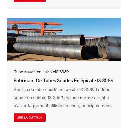
3457, qui est largement utilisée pour la
transmission de l'eau, les applications structurelles
et les pipelines industriels. Ces tuyaux sont connus
pour leur grande solidité, leur résistance à la
corrosion et leur rentabilité, ce qui les rend idéaux
pour le transport de l'eau, les applications
structurelles et les pipelines industriels ;
Tube soudé en spirale
IS 3589
Fabricant De Tubes Soudés En Spirale IS 3589
Aperçu du tube soudé en spirale IS 3589 Le tube
soudé en spirale IS 3589 est une norme de tube
d'acier largement utilisée en Inde, principalement
conçue pour le transport de l'eau, les pipelines
LIRE LA SUITE
industriels et les applications structurelles. Régie