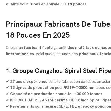
qualité
pour
Tubes en spirale OD 18 pouces
.
Principaux Fabricants De Tube
18 Pouces En 2025
Choisir un
fabricant fiable
garantit
des matériaux de haute
internationales
. Voici quelques-unes des
principaux fabri
1. Groupe Cangzhou Spiral Steel Pipe
✔
27 ans d'expérience
dans la fabrication de tubes en acier
✔
13 lignes de production
pour
Φ219-Φ3500mm
tubes sou
✔
Capacité de production annuelle : 400 000 tonnes
✔
ISO 9001, API 5L, ASTM-certifié OD 18 Inch Spiral Pipe
✔
Revêtements sur mesure : 3LPE, FBE et époxy goudron 