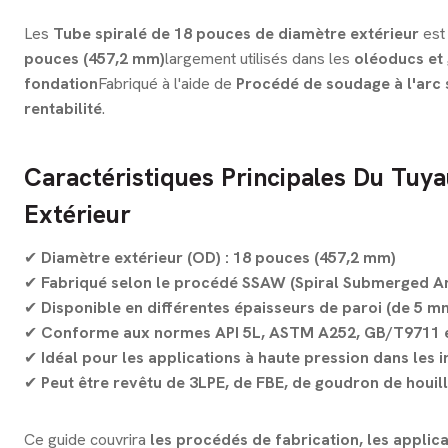
Les
Tube spiralé de 18 pouces de diamètre extérieur
est
pouces (457,2 mm)
largement utilisés dans les
oléoducs et 
fondation
Fabriqué à l'aide de
Procédé de soudage à l'arc
rentabilité
.
Caractéristiques Principales Du Tuy
Extérieur
✔
Diamètre extérieur (OD) : 18 pouces (457,2 mm)
✔
Fabriqué selon le procédé SSAW (Spiral Submerged A
✔
Disponible en différentes épaisseurs de paroi (de 5 m
✔
Conforme aux normes API 5L, ASTM A252, GB/T9711 et
✔
Idéal pour les applications à haute pression dans les i
✔
Peut être revêtu de 3LPE, de FBE, de goudron de houil
Ce guide couvrira
les procédés de fabrication, les applica