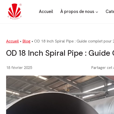
Aller
au
Accueil
À propos de nous
Caté
contenu
Accueil
•
Blog
•
OD 18 Inch Spiral Pipe : Guide complet pour
OD 18 Inch Spiral Pipe : Guid
18 février 2025
Partager cet 