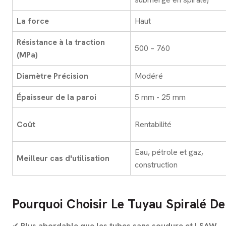
La force
Haut
Résistance à la traction
500 – 760
(MPa)
Diamètre Précision
Modéré
Épaisseur de la paroi
5 mm - 25 mm
Coût
Rentabilité
Eau, pétrole et gaz,
Meilleur cas d'utilisation
construction
Pourquoi Choisir Le Tuyau Spiralé De
✔
Plus abordable que les tubes sans soudure et LSAW