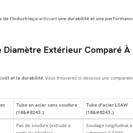
 de l'industrie
garantissant
une durabilité et une performanc
e Diamètre Extérieur Comparé À
 coût et la durabilité
. Vous trouverez ci-dessous une comparais
ces
Tube en acier sans soudure
Tube d'acier LSAW
(18&#8243 ;)
(18&#8243 ;)
Pas de soudure (extrudé à
Soudage longitudinal à 
partir de billettes)
submergé (LSAW)