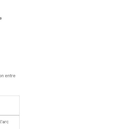
e
on entre
l'arc