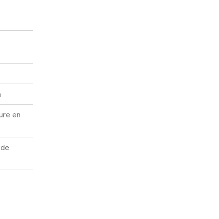
m
ure en
 de