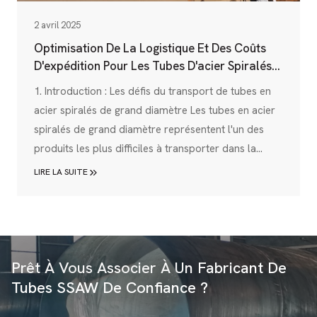
2 avril 2025
Optimisation De La Logistique Et Des Coûts
D'expédition Pour Les Tubes D'acier Spiralés
De Grand Diamètre : Guide Complet
1. Introduction : Les défis du transport de tubes en
acier spiralés de grand diamètre Les tubes en acier
spiralés de grand diamètre représentent l'un des
produits les plus difficiles à transporter dans la
chaîne d'approvisionnement industrielle. Avec des
LIRE LA SUITE
dimensions dépassant souvent 12 mètres de long et
des diamètres allant de 219 mm à 3500 mm, ces
composants essentiels pour les infrastructures
pétrolières, gazières, hydrauliques et électriques...
Prêt À Vous Associer À Un Fabricant De
Tubes SSAW De Confiance ?