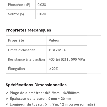
Phosphore (P)
0.030
Soufre (S)
0.030
Propriétés Mécaniques
Propriété
Valeur
Limite d'élasticité
≥ 317 MPa
Résistance à la traction
435 &#8211 ; 590 MPa
Élongation
≥ 20%
Spécifications Dimensionnelles
✔
Plage de diamètres :
Φ219mm – Φ3500mm
✔
Épaisseur de la paroi :
6 mm – 26 mm
✔
Longueur du tuyau :
6 m, 9 m, 12 m ou personnalisé