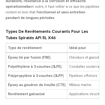
durabilité, résistance à la corrosion et efficacité
opérationnelle
en outre, il faut veiller à ce que les pipelines
restent en bon état
fonctionnel et sans entretien
pendant de longues périodes
.
Types De Revêtements Courants Pour Les
Tubes Spiralés API 5L X46
Type de revêtement
Idéal pour
Époxy lié par fusion (FBE)
Oléoducs et gazoducs
Polyéthylène à 3 couches (3LPE)
Conduites souterraine
Polypropylène à 3 couches (3LPP)
Pipelines offshore
Époxy au goudron de houille (CTE)
Milieux marins
Revêtement galvanisé
Applications structurel