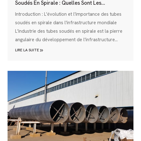
Soudés En Spirale : Quelles Sont Les
Prochaines Étapes ?
Introduction : L'évolution et l'importance des tubes
soudés en spirale dans l'infrastructure mondiale
L'industrie des tubes soudés en spirale est la pierre
angulaire du développement de l'infrastructure
moderne, car elle fournit les artères essentielles par
LIRE LA SUITE
lesquelles s'écoule le sang des économies
mondiales, à savoir le pétrole, le gaz et l'eau. Ces
composants essentiels ont connu une évolution
remarquable depuis leur création, passant de
conduits rudimentaires à des...